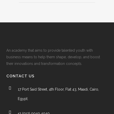
An academy that aims to provide talented youth with
business means to help them shape, develop, and boost
their innovations and transformation concepts.
CONTACT US
17 Port Said Street, 4th Floor, Flat 43, Maadi, Cairo,
Egypt.
+2 (012) 0040 4040