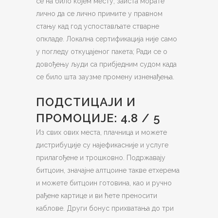
се на било којем месту, заиста морате
лично да се лично примите у правном
стању кад год успостављате стварне
опкладе. Локална сертификација није само
у погледу откуцајеног пакета; Ради се о
довођењу људи са прибједним судом када
се било шта заузме промену изненађења.
ПОДСТИЦАЈИ И
ПРОМОЦИЈЕ: 4.8 / 5
Из свих ових места, плачница и можете
дистрибуције су најефикасније и услуге
прилагођене и трошковно. Подржавају
битцоин, значајне алтцоине такве етхерема
и можете битцоин готовина, као и ручно
рађене картице и ви ћете преносити
каблове. Други бонус прихватања до три