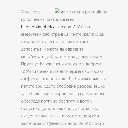
У погледу
куповина на Кантионима на
https://olimpbetcasino.com/sr/
бази
америчких веб страница, често желимо да
охрабримо учеснике свих бројних
депозита и можете да одредите
могућности да бисте могли да људи могу.
Први пут ће учесници уживати у добром
100% стављеним подстицајима око корака
од $ један, 100000 и до. Да би вам помогли
петсто 100 одсто слободне ревове. Тешко
да је било који стварни новац на мрежи да
обезбеде потпуно бесплатне врте у
бонусима добродошлице, дакле, који је
сигурно плус. Ипак, не можете пронаћи
захтеве за клађењем да нови од 100 посто