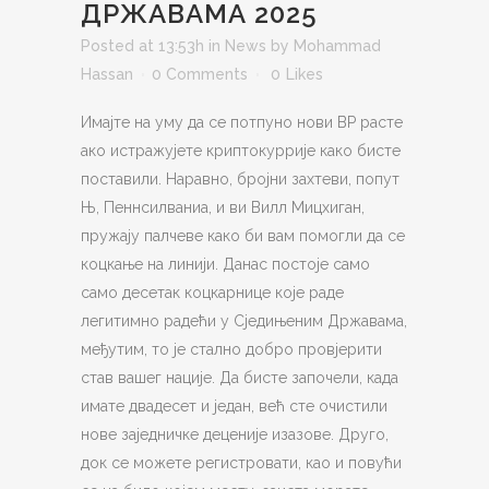
ДРЖАВАМА 2025
Posted at 13:53h
in
News
by
Mohammad
Hassan
0 Comments
0
Likes
Имајте на уму да се потпуно нови ВР расте
ако истражујете криптокуррије како бисте
поставили. Наравно, бројни захтеви, попут
Њ, Пеннсилваниа, и ви Вилл Мицхиган,
пружају палчеве како би вам помогли да се
коцкање на линији. Данас постоје само
само десетак коцкарнице које раде
легитимно радећи у Сједињеним Државама,
међутим, то је стално добро провјерити
став вашег нације. Да бисте започели, када
имате двадесет и један, већ сте очистили
нове заједничке деценије изазове.
Друго,
док се можете регистровати, као и повући