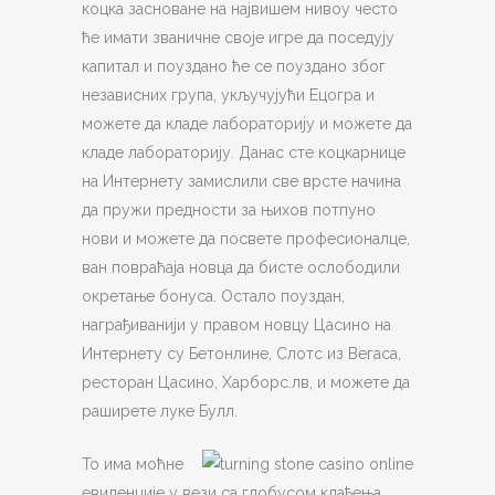
коцка засноване на највишем нивоу често
ће имати званичне своје игре да поседују
капитал и поуздано ће се поуздано због
независних група, укључујући Ецогра и
можете да кладе лабораторију и можете да
кладе лабораторију. Данас сте коцкарнице
на Интернету замислили све врсте начина
да пружи предности за њихов потпуно
нови и можете да посвете професионалце,
ван повраћаја новца да бисте ослободили
окретање бонуса. Остало поуздан,
награђиванији у правом новцу Цасино на
Интернету су Бетонлине, Слотс из Вегаса,
ресторан Цасино, Харборс.лв, и можете да
раширете луке Булл.
То има моћне
евиденције у вези са глобусом клађења,