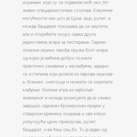
играњем, које су се појавиле моћ око 70+
живих специјалистичких столова. Класичне
могућности као што је Црна Јацк, рулет, и
можда баццарат покушава да се заштити,
али и открићете скоро свака друга
јединствена игара за тестирање. Свјежи
локални казино такође пружа 600+ игара,
од којих је већина добро познати
практично уживање у насљеђема, заједно
са осталима који долазе из лајкова хацксав-
а, бгаминг, онетоуцх и можете се окретати
клађење. Онлине игра из најбољег
живљеног и можда ризикујете да је уживо
завршио свјежим брокерским пријем у
стварном времену коцкања и све класи,
укључујући црно-прикључак, рулет,
баццарат, и ви ћеш сиц бо. То је један од