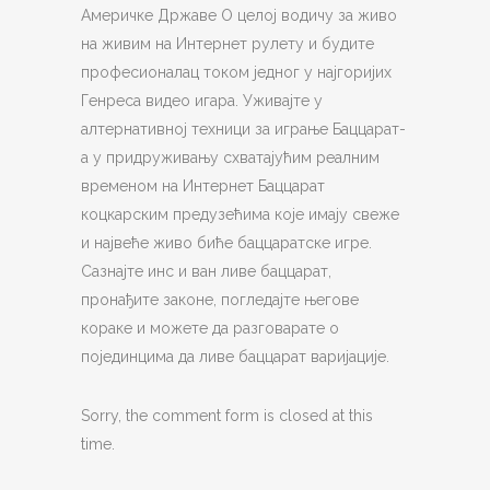
Америчке Државе О целој водичу за живо
на живим на Интернет рулету и будите
професионалац током једног у најгоријих
Генреса видео игара. Уживајте у
алтернативној техници за играње Баццарат-
а у придруживању схватајућим реалним
временом на Интернет Баццарат
коцкарским предузећима које имају свеже
и највеће живо биће баццаратске игре.
Сазнајте инс и ван ливе баццарат,
пронађите законе, погледајте његове
кораке и можете да разговарате о
појединцима да ливе баццарат варијације.
Sorry, the comment form is closed at this
time.