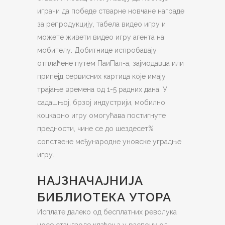
играчи да победе стварне новчане награде
за репродукцију, табела видео игру и
можете живети видео игру агента на
мобителу. Добитнице испробавају
отплаћене путем ПаиПал-а, зајмодавца или
припејд сервисних картица које имају
трајање времена од 1-5 радних дана. У
садашњој, брзој индустрији, мобилно
коцкарно игру омогућава постигнуте
предности, чине се до шездесет%
сопствене међународне уновске уградње
игру.
НАЈЗНАЧАЈНИЈА
БИБЛИОТЕКА УТОРА
Исплате далеко од бесплатних револука