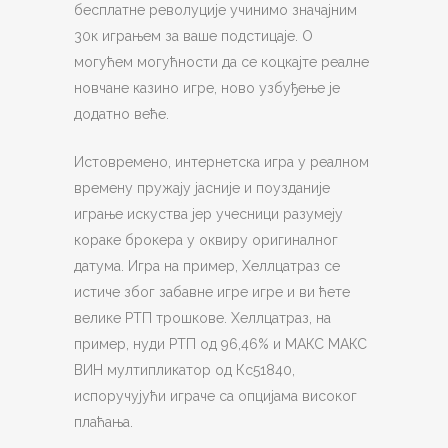
бесплатне револуције учинимо значајним
30к играњем за ваше подстицаје. О
могућем могућности да се коцкајте реалне
новчане казино игре, ново узбуђење је
додатно веће.
Истовремено, интернетска игра у реалном
времену пружају јасније и поузданије
играње искуства јер учесници разумеју
кораке брокера у оквиру оригиналног
датума. Игра на пример, Хеллцатраз се
истиче због забавне игре игре и ви ћете
велике РТП трошкове. Хеллцатраз, на
пример, нуди РТП од 96,46% и МАКС МАКС
ВИН мултипликатор од Кс51840,
испоручујући играче са опцијама високог
плаћања.