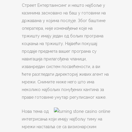
Стреет Ентертаинсинг и нешто најбоље у
казинима засновано на баш у готовини на
државама у којима послује. Због баштине
оператера, није изненађење које на
тржишту имају један од бољих програма
коцкања на тржишту. Највећи покушај
продаје предмета вашег програма су
навигација прилагођена чланици,
изванредан систем посвећености, а ви
ћете разгледати директориј живих агент на
мрежи. Снимите ниже него што има
неколико најбољих понуђених кантина за
праве готовине унутар регулисаног каже.
Нова тема од
интегрисања који имају најбољу тиму на
мрежи наставља се са визионарским