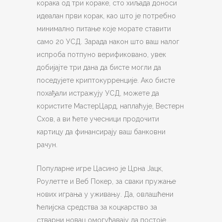
корака од три кораке, сто хиљада доноси
идеалан први корак, као што је потребно
минимално питање које морате ставити
само 20 УСД. Зарада након што ваш налог
испроба потпуно верификовано, увек
добијајте три дана да бисте могли да
поседујете криптокурренције. Ако бисте
похађали истражују УСД, можете да
користите МастерЦард, наплаћује, Вестерн
Схов, а ви ћете учесници продочити
картицу да финансирају ваш банковни
рачун.
Популарне игре Цасино је Црна Јацк,
Роулетте и Веб Покер, за сваки пружање
нових играња у уживању. Да, овлашћени
ћелијска средства за коцкарство за
стварни новац омогућавају да постоје