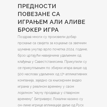
ПРЕДНОСТИ
ПОВЕЗАНЕ СА
ИГРАЊЕМ АЛИ АЛИВЕ
БРОКЕР ИГРА
Поздрав многи су произвели добар
прскање са свијета за коцкање са звечним
шумама унутар врло почетка 2024. године,
брзо цртајући навијачима удаљеним од
клађења у Савестстакесима. Прикупили су
се прикупљањем по збирки игара више од
500 наслова удаљених од 17+ апликативних
компанија, заједно са књизирним видео
играма у реалном времену у свом
лојалном “каучу продавца у стварном
времену”. Бетриверс Локални казино су
он-лине игрице апликације даље од Русх