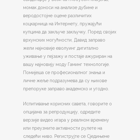
момак доноси на анализе дубине и
веродостојне оцене различитих
коцкарница на Интернету, пружајући
купцима да закључе закључку. Поред својих
врхунских могућности, Давид заправо
жели најновије еволуинг дигитално
уживање у пејзажу и постаје ажуриран на
вашу најновију моду Гаминг технологије.
Помијеша се професионалног знања и
личне жеље подразумева да су њихове
препоруке заправо академско и угодно.
Испитивање корисних савета, говорите о
опцијама за репродукцију, одредите
верзије видео игара у реалном времену
или преузмите активности рулете на
следећи ниво. Региструјте се Сједињене