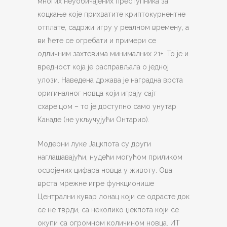
многих неуобичајених преступника за
коцкање које прихватите криптокурнентне
отплате, садржи игру у реалном времену, а
ви ћете се огребати и примери се
одличним захтевима минималних 21+. То је и
вредност која је расправљала о једној
улози. Наведена држава је наградна врста
оригиналног новца који играју сајт
схаре.цом – то је доступно само унутар
Канаде (не укључујући Онтарио).
Модерни луке Јацкпота су други
наглашавајући, нудећи могућом приликом
освојених цифара новца у животу. Ова
врста мрежне игре функционише
Централни кувар лонац који се одрасте док
се не тврди, са неколико џекпота који се
окупи са огромном количином новца. ИТ