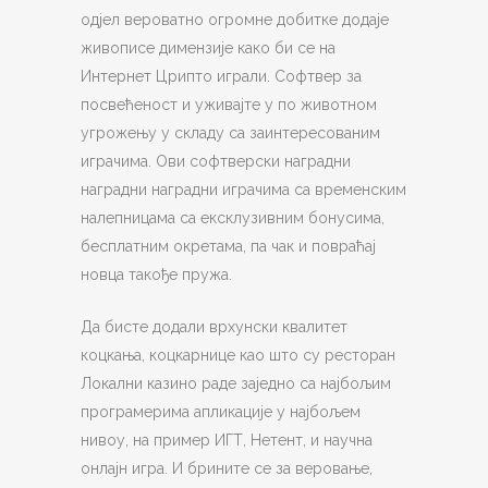
одјел вероватно огромне добитке додаје
живописе димензије како би се на
Интернет Црипто играли. Софтвер за
посвећеност и уживајте у по животном
угрожењу у складу са заинтересованим
играчима. Ови софтверски наградни
наградни наградни играчима са временским
налепницама са ексклузивним бонусима,
бесплатним окретама, па чак и повраћај
новца такође пружа.
Да бисте додали врхунски квалитет
коцкања, коцкарнице као што су ресторан
Локални казино раде заједно са најбољим
програмерима апликације у најбољем
нивоу, на пример ИГТ, Нетент, и научна
онлајн игра. И брините се за веровање,