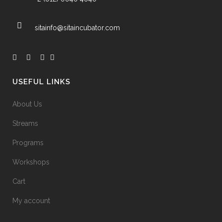
sitainfo@sitaincubator.com
USEFUL LINKS
About Us
Streams
Programs
Workshops
Cart
My account