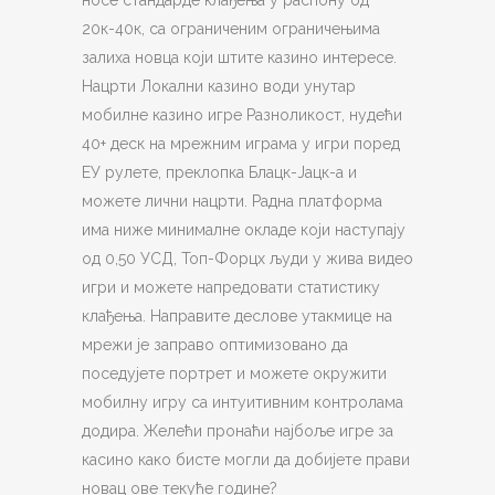
носе стандарде клађења у распону од
20к-40к, са ограниченим ограничењима
залиха новца који штите казино интересе.
Нацрти Локални казино води унутар
мобилне казино игре Разноликост, нудећи
40+ деск на мрежним играма у игри поред
ЕУ рулете, преклопка Блацк-Јацк-а и
можете лични нацрти. Радна платформа
има ниже минималне окладе који наступају
од 0,50 УСД, Топ-Форцх људи у жива видео
игри и можете напредовати статистику
клађења. Направите деслове утакмице на
мрежи је заправо оптимизовано да
поседујете портрет и можете окружити
мобилну игру са интуитивним контролама
додира. Желећи пронаћи најбоље игре за
касино како бисте могли да добијете прави
новац ове текуће године?